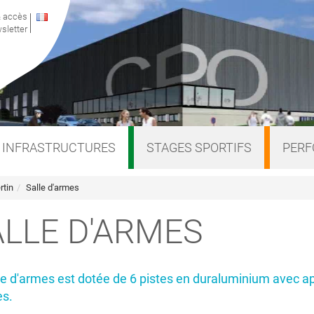
& accès
sletter
INFRASTRUCTURES
STAGES SPORTIFS
PER
rtin
Salle d'armes
ALLE D'ARMES
le d'armes est dotée de 6 pistes en duraluminium avec a
es.