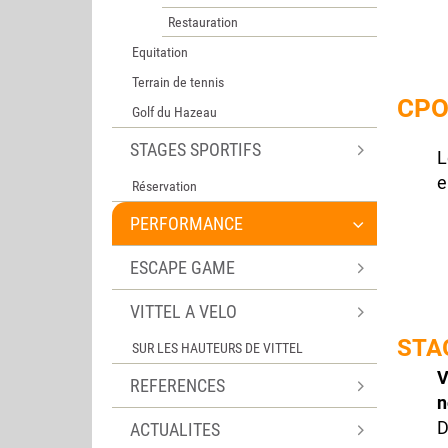
Restauration
Equitation
Terrain de tennis
CP
Golf du Hazeau
STAGES SPORTIFS
L
e
Réservation
PERFORMANCE
ESCAPE GAME
VITTEL A VELO
STA
SUR LES HAUTEURS DE VITTEL
V
REFERENCES
n
D
ACTUALITES