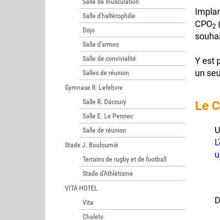
Salle de musculation
Implan
Salle d'haltérophilie
CPO
2
Dojo
souhai
Salle d'armes
Salle de convivialité
Y est 
un seu
Salles de réunion
Gymnase R. Lefebvre
Salle R. Dacoury
Le 
Salle E. Le Pennec
U
Salle de réunion
L
Stade J. Bouloumié
u
Terrains de rugby et de football
Stade d'Athlétisme
VITA HOTEL
D
Vita
Chalets