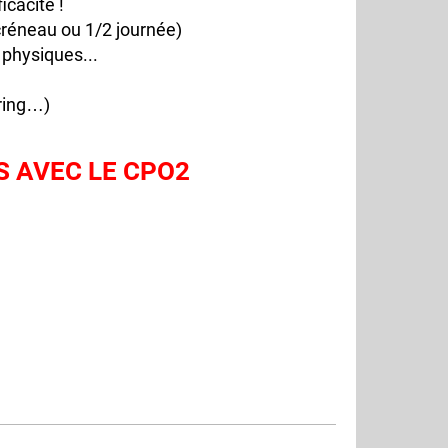
cacité !
 créneau ou 1/2 journée)
 physiques...
oring…)
 AVEC LE CPO2