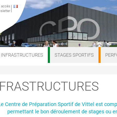
& accès
sletter
INFRASTRUCTURES
STAGES SPORTIFS
PER
NFRASTRUCTURES
Le Centre de Préparation Sportif de Vittel est comp
permettant le bon déroulement de stages ou en