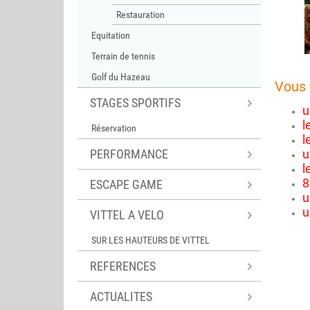
Restauration
Equitation
Terrain de tennis
Golf du Hazeau
Vous 
STAGES SPORTIFS
u
l
Réservation
l
PERFORMANCE
u
l
8
ESCAPE GAME
u
u
VITTEL A VELO
SUR LES HAUTEURS DE VITTEL
REFERENCES
ACTUALITES